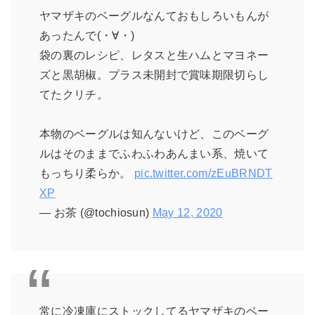
ヤマザキのベーグルなんておもしろいもんが
あったんで(・∀・)
袋の裏のレシピ、レタスと生ハムとマヨネー
ズと黒胡椒。プラス未開封で賞味期限切らし
てたクリチ。
本物のベーグルは知んないけど、このベーグ
ルはそのままでふわふわあんまい系、焼いて
もっちり柔らか。
pic.twitter.com/zEuBRNDT
XP
— お茶 (@tochiosun)
May 12, 2020
常に冷凍庫にストックしてるヤマザキのベー