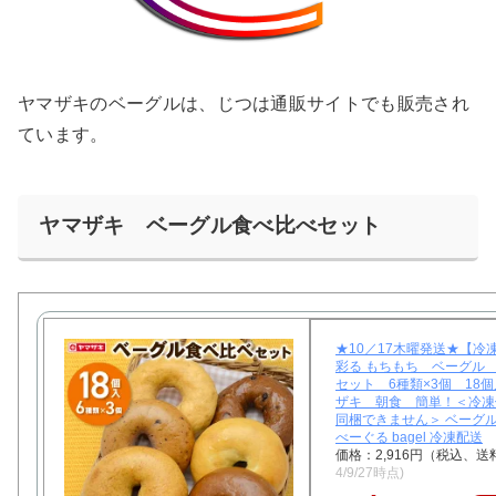
ヤマザキのベーグルは、じつは通販サイトでも販売され
ています。
ヤマザキ ベーグル食べ比べセット
★10／17木曜発送★【冷
彩る もちもち ベーグル
セット 6種類×3個 18
ザキ 朝食 簡単！＜冷凍
同梱できません＞ ベーグル
べーぐる bagel 冷凍配送
価格：2,916円（税込、送
4/9/27時点)