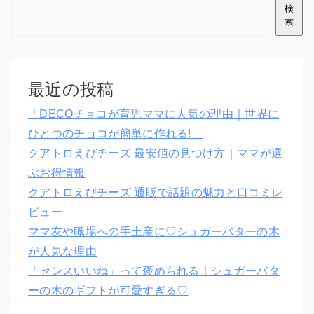
検
索
最近の投稿
「DECOチョコが育児ママに人気の理由｜世界に
ひとつのチョコが簡単に作れる!」
クアトロえびチーズ 最安値の見つけ方｜ママが選
ぶお得情報
クアトロえびチーズ 通販で話題の魅力と口コミレ
ビュー
ママ友や職場への手土産に♡シュガーバターの木
が人気な理由
「センスいいね」って褒められる！シュガーバタ
ーの木のギフトが可愛すぎる♡