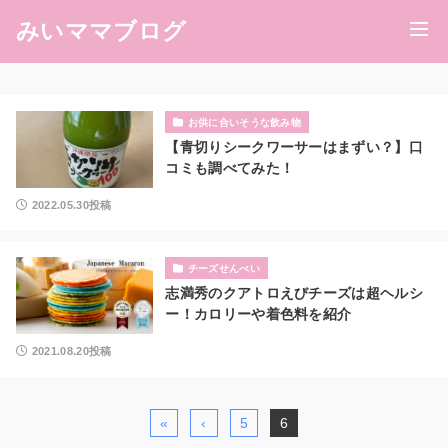
みいママブログ
お供に合いそうな飲み物
【青切りシークワーサーはまずい？】口
コミも調べてみた！
2022.05.30投稿
チーズせんべい
志満秀のクアトロえびチーズは超ヘルシ
ー！カロリーや着色料を紹介
2021.08.20投稿
«
‹
5
6